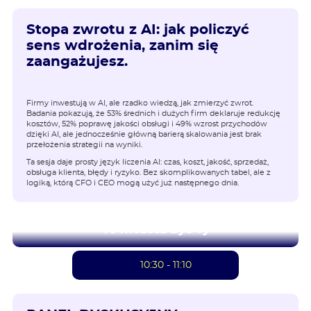
Stopa zwrotu z AI: jak policzyć
sens wdrożenia, zanim się
zaangażujesz.
Firmy inwestują w AI, ale rzadko wiedzą, jak zmierzyć zwrot.
Badania pokazują, że 53% średnich i dużych firm deklaruje redukcję
kosztów, 52% poprawę jakości obsługi i 49% wzrost przychodów
dzięki AI, ale jednocześnie główną barierą skalowania jest brak
przełożenia strategii na wyniki.
Ta sesja daje prosty język liczenia AI: czas, koszt, jakość, sprzedaż,
obsługa klienta, błędy i ryzyko. Bez skomplikowanych tabel, ale z
logiką, którą CFO i CEO mogą użyć już następnego dnia.
To możesz być Ty
10:30 - 11:10