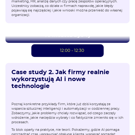
marketing, HR, analizę danych czy pracę zespołów operacyjnych.
Uczestnicy zobaczą, co działa w firmach naprawdę, jakie błędy
pojawiają się najczęściej i jakie wnioski można przenieść do własnej
organizacji.
To możesz być Ty
12:00 - 12:30
Case study 2. Jak firmy realnie
wykorzystują AI i nowe
technologie
Poznaj konkretne przykłady firm, które już dziś korzystają ze
wsparcia sztucznej inteligencji i automatyzacji w codziennej pracy.
Zobaczymy, jakie problemy chciały rozwiązać, od czego zaczęły
wdrożenie, jakie narzędzia wybrały i co faktycznie zmieniło się w ich
procesach.
To blok oparty na praktyce, nie teorii. Pokażemy, gdzie AI pomaga
oszczędzać czas, usprawniać obsługę klienta, wspierać sprzedaż,