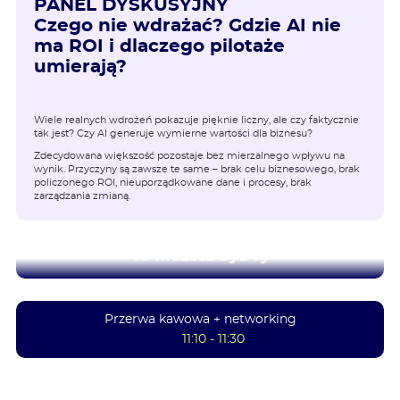
PANEL DYSKUSYJNY
Czego nie wdrażać? Gdzie AI nie
ma ROI i dlaczego pilotaże
umierają?
Wiele realnych wdrożeń pokazuje pięknie liczny, ale czy faktycznie
tak jest? Czy AI generuje wymierne wartości dla biznesu?
Zdecydowana większość pozostaje bez mierzalnego wpływu na
wynik. Przyczyny są zawsze te same – brak celu biznesowego, brak
policzonego ROI, nieuporządkowane dane i procesy, brak
zarządzania zmianą.
To możesz być Ty
Przerwa kawowa + networking
11:10 - 11:30