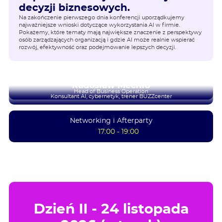
decyzji biznesowych
.
Na zakończenie pierwszego dnia konferencji uporządkujemy
najważniejsze wnioski dotyczące wykorzystania AI w firmie.
Pokażemy, które tematy mają największe znaczenie z perspektywy
osób zarządzających organizacją i gdzie AI może realnie wspierać
rozwój, efektywność oraz podejmowanie lepszych decyzji.
Kamila Kierzek-Mechło
Radosław Mechło
Head of Business Operation
Konsultant AI, cybernetyk, trener BUZZcenter
Networking i Afterparty
17:00 - 19:00
Dzień II - 24 listopada