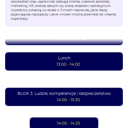
oszczędzać czas, usprawniać obsługę klienta, wspierać sprzedaż,
marketing, HR, analizę danych czy pracę zespołów operacyjnych.
Uczestnicy zobaczą, co działa w firmach naprawdę, jakie błędy
pojawiają się najczęściej i jakie wnioski można przenieść do własnej
organizacji.
To możesz być Ty
Lunch
13:00 - 14:00
BLOK 3. Ludzie, kompetencje i bezpieczeństwo
14:00 - 15:30
14:00 - 14:25