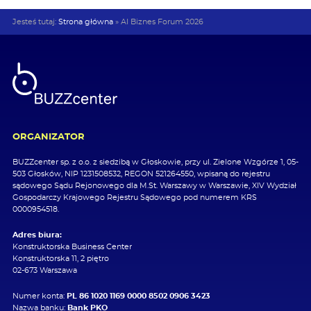
Jesteś tutaj:
Strona główna
»
AI Biznes Forum 2026
ORGANIZATOR
BUZZcenter sp. z o.o. z siedzibą w Głoskowie, przy ul. Zielone Wzgórze 1, 05-
503 Głosków, NIP 1231508532, REGON 521264550, wpisaną do rejestru
sądowego Sądu Rejonowego dla M.St. Warszawy w Warszawie, XIV Wydział
Gospodarczy Krajowego Rejestru Sądowego pod numerem KRS
0000954518.
Adres biura:
Konstruktorska Business Center
Konstruktorska 11, 2 piętro
02-673 Warszawa
Numer konta:
PL 86 1020 1169 0000 8502 0906 3423
Nazwa banku:
Bank PKO