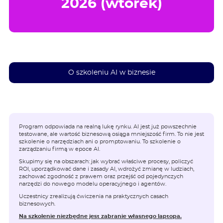
2026 (wtorek)
O szkoleniu AI w biznesie
Program odpowiada na realną lukę rynku. AI jest już powszechnie
testowane, ale wartość biznesową osiąga mniejszość firm. To nie jest
szkolenie o narzędziach ani o promptowaniu. To szkolenie o
zarządzaniu firmą w epoce AI.
Skupimy się na obszarach: jak wybrać właściwe procesy, policzyć
ROI, uporządkować dane i zasady AI, wdrożyć zmianę w ludziach,
zachować zgodność z prawem oraz przejść od pojedynczych
narzędzi do nowego modelu operacyjnego i agentów.
Uczestnicy zrealizują ćwiczenia na praktycznych casach
biznesowych.
Na szkolenie niezbędne jest zabranie własnego laptopa.