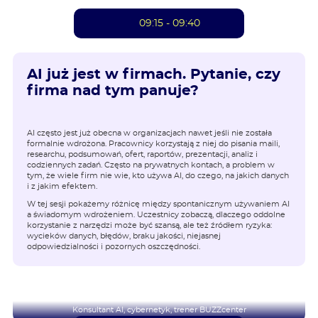
09:15 - 09:40
AI już jest w firmach. Pytanie, czy
firma nad tym panuje?
AI często jest już obecna w organizacjach nawet jeśli nie została
formalnie wdrożona. Pracownicy korzystają z niej do pisania maili,
researchu, podsumowań, ofert, raportów, prezentacji, analiz i
codziennych zadań. Często na prywatnych kontach, a problem w
tym, że wiele firm nie wie, kto używa AI, do czego, na jakich danych
i z jakim efektem.
W tej sesji pokażemy różnicę między spontanicznym używaniem AI
a świadomym wdrożeniem. Uczestnicy zobaczą, dlaczego oddolne
korzystanie z narzędzi może być szansą, ale też źródłem ryzyka:
wycieków danych, błędów, braku jakości, niejasnej
odpowiedzialności i pozornych oszczędności.
Radosław Mechło
Konsultant AI, cybernetyk, trener BUZZcenter