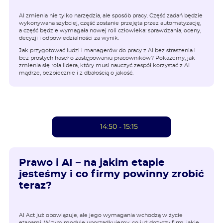
AI zmienia nie tylko narzędzia, ale sposób pracy. Część zadań będzie
wykonywana szybciej, część zostanie przejęta przez automatyzację,
a część będzie wymagała nowej roli człowieka: sprawdzania, oceny,
decyzji i odpowiedzialności za wynik.
Jak przygotować ludzi i managerów do pracy z AI bez straszenia i
bez prostych haseł o zastępowaniu pracowników? Pokażemy, jak
zmienia się rola lidera, który musi nauczyć zespół korzystać z AI
mądrze, bezpiecznie i z dbałością o jakość.
14:50 - 15:15
Prawo i AI – na jakim etapie
jesteśmy i co firmy powinny zrobić
teraz?
AI Act już obowiązuje, ale jego wymagania wchodzą w życie
etapami. W tym module uporządkujemy, co już dotyczy firm, jakie