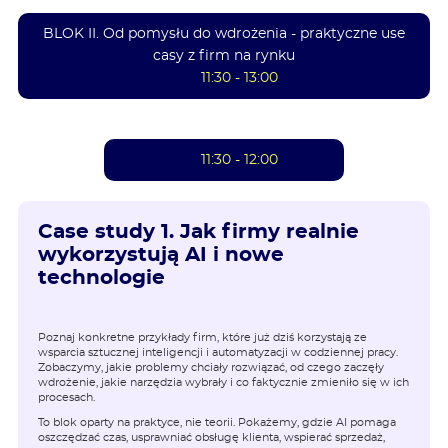
BLOK II. Od pomysłu do wdrożenia - praktyczne use
casy z firm na rynku
11:30 - 13:00
11:30 - 12:00
Case study 1. Jak firmy realnie
wykorzystują AI i nowe
technologie
Poznaj konkretne przykłady firm, które już dziś korzystają ze
wsparcia sztucznej inteligencji i automatyzacji w codziennej pracy.
Zobaczymy, jakie problemy chciały rozwiązać, od czego zaczęły
wdrożenie, jakie narzędzia wybrały i co faktycznie zmieniło się w ich
procesach.
To blok oparty na praktyce, nie teorii. Pokażemy, gdzie AI pomaga
oszczędzać czas, usprawniać obsługę klienta, wspierać sprzedaż,