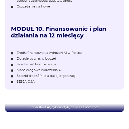
odpowiedzialnością; audytowalność
Ostrzeżenie rynkowe
MODUŁ 10.
Finansowanie i plan
działania na 12 miesięcy
Źródła finansowania wdrożeń AI w Polsce
Dotacje vs własny budżet
Skąd wziąć kompetencje
Mapa drogowa wdrożenia AI
Ścieżki dla MŚP i dla dużej organizacji
SESJA Q&A
Radosław Mechło
Konsultant AI, cybernetyk, trener BUZZcenter