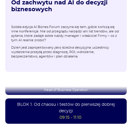
Od zachwytu nad AI do decyzji
biznesowych
Szósta edycja AI Biznes Forum zaczyna się tam, gdzie kończą się
inne konferencje. Nie od przeglądu narzędzi ani list trendów, ale od
pytania, które zadaje sobie każdy manager i właściciel firmy – co z
tym AI realnie zrobić?
Dzień jest zaprojektowany jako ścieżka decyzyjna: uczestnicy
wydarzenia przejdą przez diagnozę, ROI, wdrożenie,
bezpieczeństwo, agentów i plan działania.
Kamila Kierzek-Mechło
Head of Business Operation
BLOK 1. Od chaosu i testów do pierwszej dobrej
decyzji
09:15 - 11:10