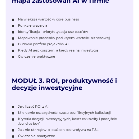
mapa zastosowań AI w firmie
Największa wartość w core business
Funkcje wsparcia
Identyfikacja i priorytetyzacja use case’ów
Mapowanie procesów pod kątem wartości biznesowej
Budowa portfela projektów AI
Kiedy AI jest kosztem, a kiedy realną inwestycją
Ćwiczenie praktyczne
MODUŁ 3.
ROI, produktywność i
decyzje inwestycyjne
Jak liczyć ROI z AI
Mierzenie oszczędności czasu bez fikcyjnych kalkulacji
Kryteria decyzji inwestycyjnych, koszt całkowity i podejście
„build vs buy”
Jak nie utknąć w pilotażach bez wpływu na P&L
Ćwiczenie praktyczne