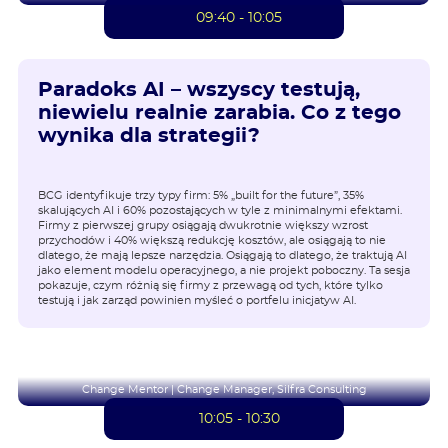
09:40 - 10:05
Paradoks AI – wszyscy testują,
niewielu realnie zarabia. Co z tego
wynika dla strategii?
BCG identyfikuje trzy typy firm: 5% „built for the future”, 35%
skalujących AI i 60% pozostających w tyle z minimalnymi efektami.
Firmy z pierwszej grupy osiągają dwukrotnie większy wzrost
przychodów i 40% większą redukcję kosztów, ale osiągają to nie
dlatego, że mają lepsze narzędzia. Osiągają to dlatego, że traktują AI
jako element modelu operacyjnego, a nie projekt poboczny. Ta sesja
pokazuje, czym różnią się firmy z przewagą od tych, które tylko
testują i jak zarząd powinien myśleć o portfelu inicjatyw AI.
Paweł Dudek
Change Mentor | Change Manager, Silfra Consulting
10:05 - 10:30