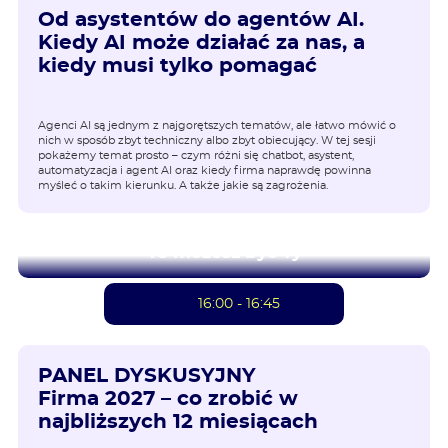
Od asystentów do agentów AI.
Kiedy AI może działać za nas, a
kiedy musi tylko pomagać
Agenci AI są jednym z najgorętszych tematów, ale łatwo mówić o
nich w sposób zbyt techniczny albo zbyt obiecujący. W tej sesji
pokażemy temat prosto – czym różni się chatbot, asystent,
automatyzacja i agent AI oraz kiedy firma naprawdę powinna
myśleć o takim kierunku. A także jakie są zagrożenia.
To możesz być Ty
16:00 - 16:45
PANEL DYSKUSYJNY
Firma 2027 – co zrobić w
najbliższych 12 miesiącach