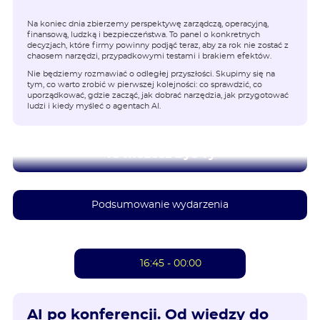
Na koniec dnia zbierzemy perspektywę zarządczą, operacyjną,
finansową, ludzką i bezpieczeństwa. To panel o konkretnych
decyzjach, które firmy powinny podjąć teraz, aby za rok nie zostać z
chaosem narzędzi, przypadkowymi testami i brakiem efektów.
Nie będziemy rozmawiać o odległej przyszłości. Skupimy się na
tym, co warto zrobić w pierwszej kolejności: co sprawdzić, co
uporządkować, gdzie zacząć, jak dobrać narzędzia, jak przygotować
ludzi i kiedy myśleć o agentach AI.
To możesz być Ty
Podsumowanie wydarzenia
16:45 - 00:00
AI po konferencji. Od wiedzy do