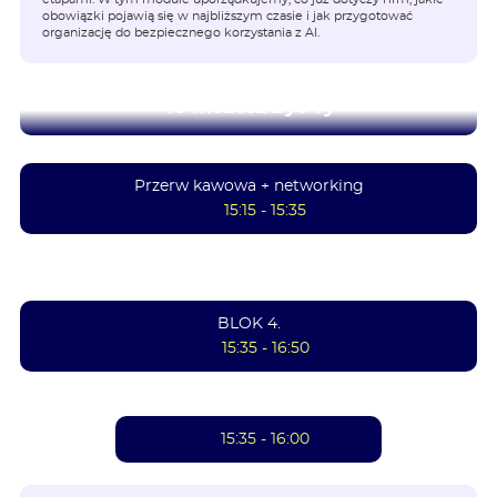
obowiązki pojawią się w najbliższym czasie i jak przygotować
organizację do bezpiecznego korzystania z AI.
To możesz być Ty
Przerw kawowa + networking
15:15 - 15:35
BLOK 4.
15:35 - 16:50
15:35 - 16:00