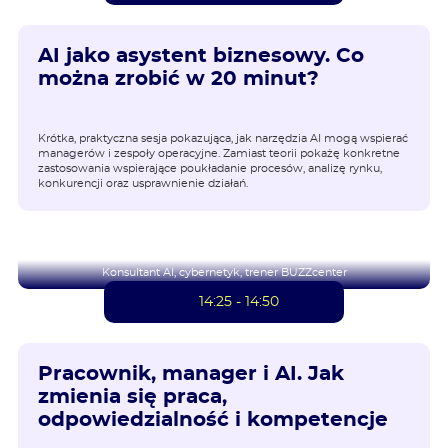
AI jako asystent biznesowy. Co
można zrobić w 20 minut?
Krótka, praktyczna sesja pokazująca, jak narzędzia AI mogą wspierać
managerów i zespoły operacyjne. Zamiast teorii pokażę konkretne
zastosowania wspierające poukładanie procesów, analizę rynku,
konkurencji oraz usprawnienie działań.
Radosław Mechło
Konsultant AI, cybernetyk, trener BUZZcenter
14:25 - 14:50
Pracownik, manager i AI. Jak
zmienia się praca,
odpowiedzialność i kompetencje