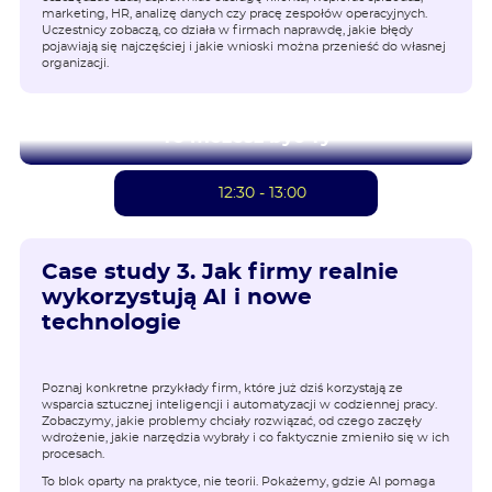
marketing, HR, analizę danych czy pracę zespołów operacyjnych.
Uczestnicy zobaczą, co działa w firmach naprawdę, jakie błędy
pojawiają się najczęściej i jakie wnioski można przenieść do własnej
organizacji.
To możesz być Ty
12:30 - 13:00
Case study 3. Jak firmy realnie
wykorzystują AI i nowe
technologie
Poznaj konkretne przykłady firm, które już dziś korzystają ze
wsparcia sztucznej inteligencji i automatyzacji w codziennej pracy.
Zobaczymy, jakie problemy chciały rozwiązać, od czego zaczęły
wdrożenie, jakie narzędzia wybrały i co faktycznie zmieniło się w ich
procesach.
To blok oparty na praktyce, nie teorii. Pokażemy, gdzie AI pomaga