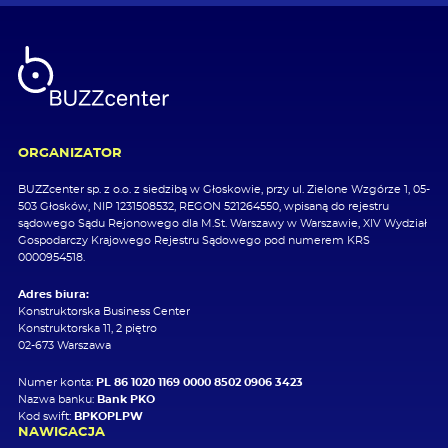
ORGANIZATOR
BUZZcenter sp. z o.o. z siedzibą w Głoskowie, przy ul. Zielone Wzgórze 1, 05-
503 Głosków, NIP 1231508532, REGON 521264550, wpisaną do rejestru
sądowego Sądu Rejonowego dla M.St. Warszawy w Warszawie, XIV Wydział
Gospodarczy Krajowego Rejestru Sądowego pod numerem KRS
0000954518.
Adres biura:
Konstruktorska Business Center
Konstruktorska 11, 2 piętro
02-673 Warszawa
Numer konta:
PL 86 1020 1169 0000 8502 0906 3423
Nazwa banku:
Bank PKO
Kod swift:
BPKOPLPW
NAWIGACJA