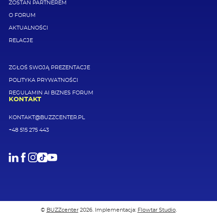
ZOSTAŃ PARTNEREM
O FORUM
AKTUALNOŚCI
RELACJE
ZGŁOŚ SWOJĄ PREZENTACJE
POLITYKA PRYWATNOŚCI
REGULAMIN AI BIZNES FORUM
KONTAKT
KONTAKT@BUZZCENTER.PL
+48 515 275 443
LinkedIn
Facebook
Instagram
TikTok
Youtube
©
BUZZcenter
2026. Implementacja:
Flowtar Studio
.