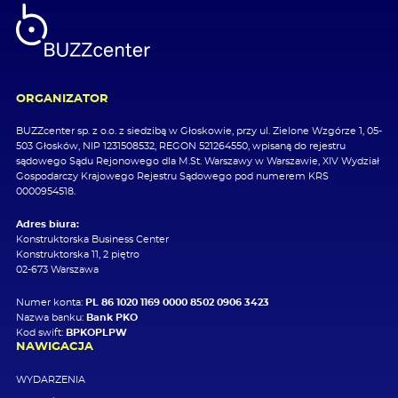
ORGANIZATOR
BUZZcenter sp. z o.o. z siedzibą w Głoskowie, przy ul. Zielone Wzgórze 1, 05-
503 Głosków, NIP 1231508532, REGON 521264550, wpisaną do rejestru
sądowego Sądu Rejonowego dla M.St. Warszawy w Warszawie, XIV Wydział
Gospodarczy Krajowego Rejestru Sądowego pod numerem KRS
0000954518.
Adres biura:
Konstruktorska Business Center
Konstruktorska 11, 2 piętro
02-673 Warszawa
Numer konta:
PL 86 1020 1169 0000 8502 0906 3423
Nazwa banku:
Bank PKO
Kod swift:
BPKOPLPW
NAWIGACJA
WYDARZENIA