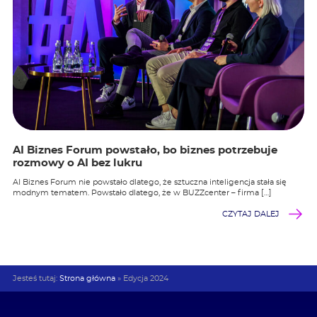
AI Biznes Forum powstało, bo biznes potrzebuje
rozmowy o AI bez lukru
AI Biznes Forum nie powstało dlatego, że sztuczna inteligencja stała się
modnym tematem. Powstało dlatego, że w BUZZcenter – firma […]
CZYTAJ DALEJ
Jesteś tutaj:
Strona główna
»
Edycja 2024