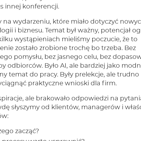
 innej konferencji.
y na wydarzeniu, które miało dotyczyć nowy
ogii i biznesu. Temat był ważny, potencjał o
kilku wystąpieniach mieliśmy poczucie, że to
nie zostało zrobione trochę bo trzeba. Bez
ego pomysłu, bez jasnego celu, bez dopaso
y odbiorców. Było AI, ale bardziej jako mod
lny temat do pracy. Były prelekcje, ale trudno
ciągnąć praktyczne wnioski dla firm.
spiracje, ale brakowało odpowiedzi na pytani
dę słyszymy od klientów, managerów i właści
ów:
zego zacząć?