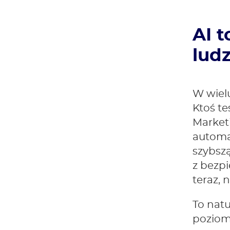
AI t
ludz
W wiel
Ktoś te
Marketi
automa
szybszą
z bezpi
teraz, 
To natu
poziomi