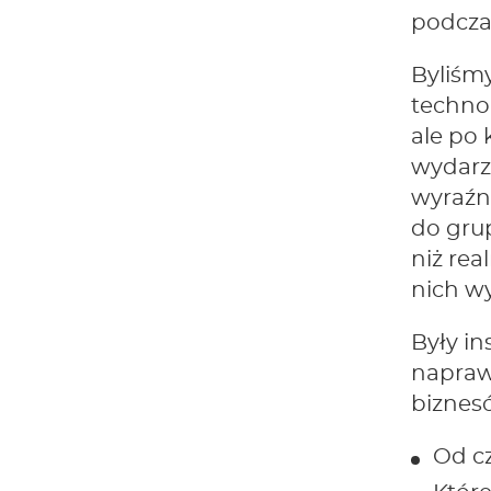
podczas
Byliśm
technol
ale po 
wydarze
wyraźn
do grup
niż rea
nich wy
Były in
napraw
biznes
Od c