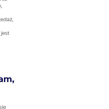
,
zedaż,
jest
,
nam,
się