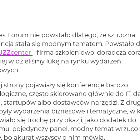
es Forum nie powstało dlatego, że sztuczna
gencja stała się modnym tematem. Powstało d
UZZcenter
- firma szkoleniowo-doradcza cor
iej widzieliśmy lukę na rynku wydarzeń
owych.
j strony pojawiały się konferencje bardzo
ogiczne, często skierowane głównie do IT, d
, startupów albo dostawców narzędzi. Z drug
 były wydarzenia biznesowe i tematyczne, w 
wiało się trochę przy okazji, jako dodatek do
mu, pojedynczy panel, modny temat wrzuco
, bo akurat wszyscy o nim mówią.