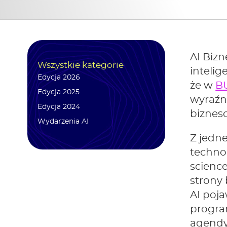
AI Bizn
Wszystkie kategorie
inteli
Edycja 2026
że w
B
Edycja 2025
wyraźn
Edycja 2024
biznes
Wydarzenia AI
Z jedne
technol
science
strony
AI poja
progra
agendy