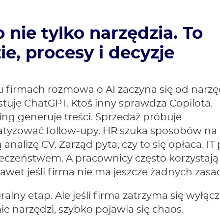
o nie tylko narzędzia. To
ie, procesy i decyzje
u firmach rozmowa o AI zaczyna się od narzęd
stuje ChatGPT. Ktoś inny sprawdza Copilota.
ng generuje treści. Sprzedaż próbuje
tyzować follow-upy. HR szuka sposobów na
 analizę CV. Zarząd pyta, czy to się opłaca. IT 
eczeństwem. A pracownicy często korzystają z
nawet jeśli firma nie ma jeszcze żadnych zasa
ralny etap. Ale jeśli firma zatrzyma się wyłąc
e narzędzi, szybko pojawia się chaos.