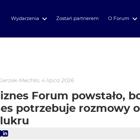
Wydarzenia
Zostań partnerem
O Forum
Kierzek-Mechło
,
4 lipca 2026
Biznes Forum powstało, b
nes potrzebuje rozmowy o
 lukru
Facebook
LinkedIn