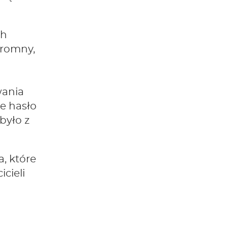
ch
gromny,
wania
ne hasło
 było z
a, które
cieli