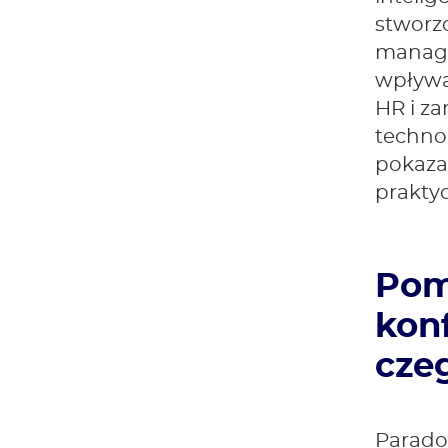
stworzo
manage
wpływa 
HR i z
technol
pokaza
praktyc
Pom
konf
cze
Paradok