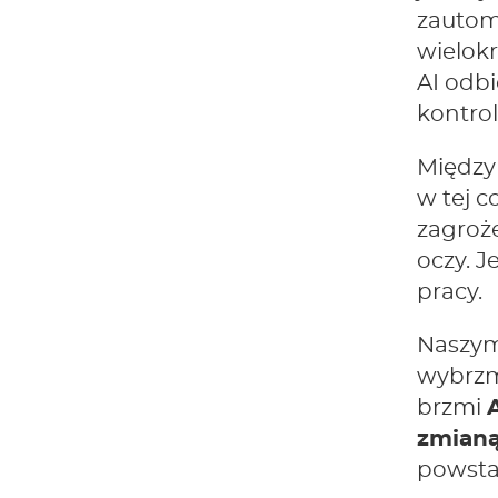
zautoma
wielokr
AI odbi
kontrol
Między 
w tej c
zagroż
oczy. 
pracy.
Naszym
wybrzmi
brzmi
zmianą
powsta