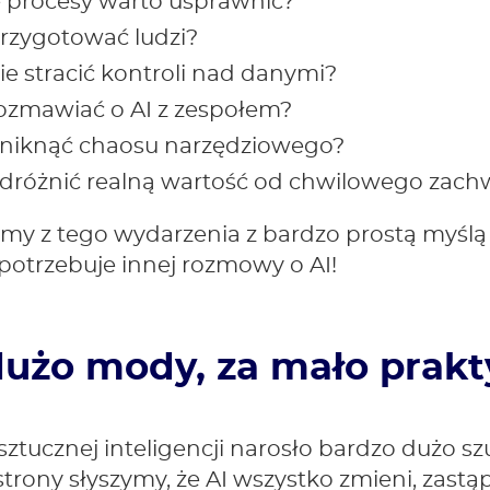
e procesy warto usprawnić?
przygotować ludzi?
ie stracić kontroli nad danymi?
rozmawiać o AI z zespołem?
uniknąć chaosu narzędziowego?
odróżnić realną wartość od chwilowego zach
śmy z tego wydarzenia z bardzo prostą myślą 
potrzebuje innej rozmowy o AI!
dużo mody, za mało prakt
ztucznej inteligencji narosło bardzo dużo s
strony słyszymy, że AI wszystko zmieni, zastąpi