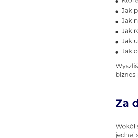
Któr
Jak 
Jak n
Jak 
Jak 
Jak 
Wyszli
biznes 
Za 
Wokół s
jednej 