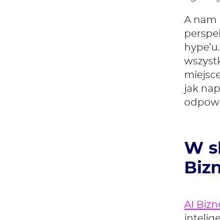
A nam 
perspek
hype’u.
wszystk
miejsce
jak na
odpowie
W s
Biz
AI Biz
intelig