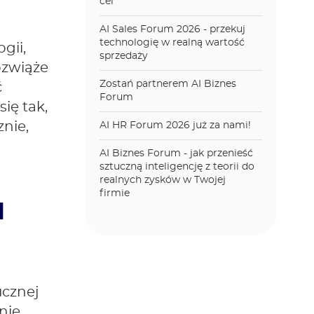
cel
AI Sales Forum 2026 - przekuj
technologię w realną wartość
gii,
sprzedaży
rozwiąże
Zostań partnerem AI Biznes
ć
Forum
ię tak,
nie,
AI HR Forum 2026 już za nami!
AI Biznes Forum - jak przenieść
sztuczną inteligencję z teorii do
realnych zysków w Twojej
firmie
I
ucznej
nie