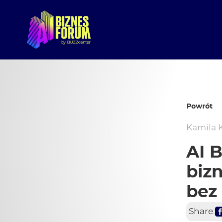
Powrót
Kamila 
AI 
biz
bez
Share: