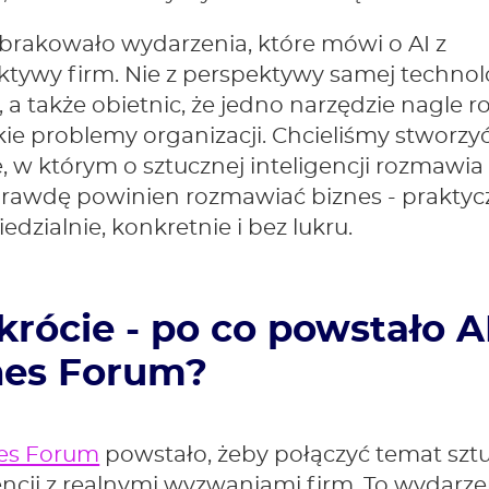
brakowało wydarzenia, które mówi o AI z
tywy firm. Nie z perspektywy samej technolo
, a także obietnic, że jedno narzędzie nagle 
ie problemy organizacji. Chcieliśmy stworzy
, w którym o sztucznej inteligencji rozmawia s
prawdę powinien rozmawiać biznes - praktycz
dzialnie, konkretnie i bez lukru.
krócie - po co powstało A
nes Forum?
nes Forum
powstało, żeby połączyć temat szt
encji z realnymi wyzwaniami firm. To wydarze