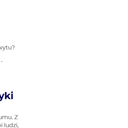
wytu?
-
yki
zumu. Z
 ludzi,