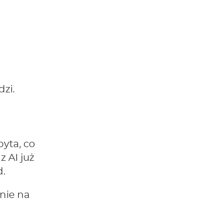
zi.
pyta, co
 AI już
d.
znie na