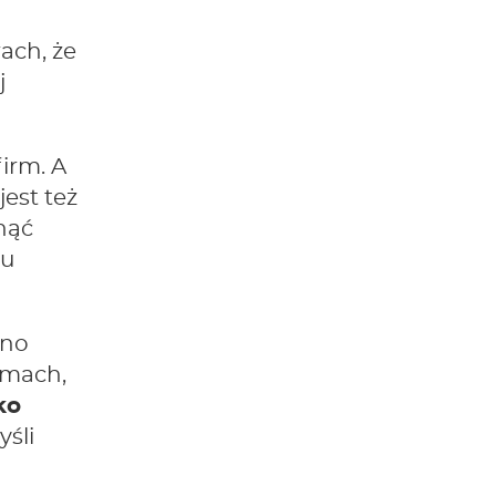
rach, że
j
irm. A
jest też
nąć
bu
nno
rmach,
ko
yśli